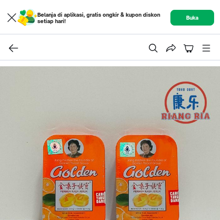
Belanja di aplikasi, gratis ongkir & kupon diskon
Buka
setiap hari!