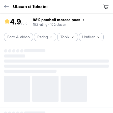
Ulasan di Toko ini
4.9
98% pembeli merasa puas
/5
.
0
rating
153
rating
•
102
ulasan
toko
4.9
Foto & Video
Rating
Topik
Urutkan
dari
5