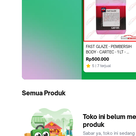
FAST GLAZE - PEMBERSIH 
BODY - CARTEC - 1 LT - 
CONCENTRATE
Rp500.000
5
7 terjual
Semua Produk
Toko ini belum me
produk
Sabar ya, toko ini sedang