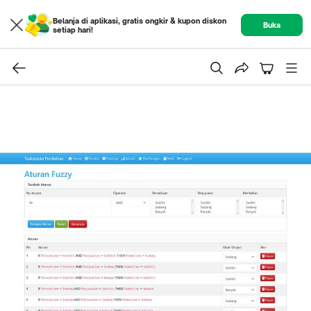
Belanja di aplikasi, gratis ongkir & kupon diskon
Buka
setiap hari!