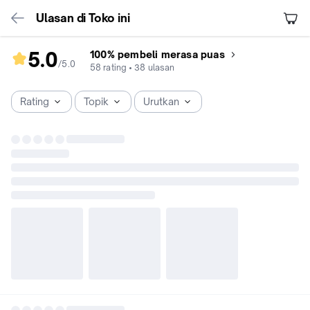
Ulasan di Toko ini
5.0
100% pembeli merasa puas
/5
.
0
rating
58
rating
•
38
ulasan
toko
5.0
Rating
Topik
Urutkan
dari
5