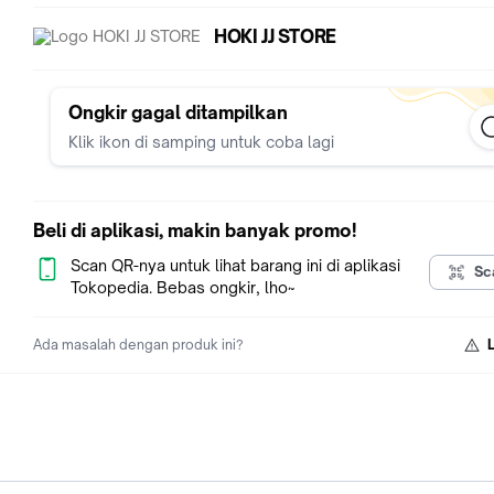
HOKI JJ STORE
Awas tertipu beli yang murah merk abal abal perekat gampa
lepas..
Tesedia warna:
Ongkir gagal ditampilkan
transparan
Klik ikon di samping untuk coba lagi
putih
coklat
hitam
Beli di aplikasi, makin banyak promo!
ini varian lebar terbaik 3.5 cm sehingga menutup celah lebih
sempurna
Scan QR-nya untuk lihat barang ini di aplikasi
Sc
Tokopedia. Bebas ongkir, lho~
harga untuk panjang 1 meter
Ada masalah dengan produk ini?
Weather stripping / Dust strip, lis penutup bawah pintu untuk
mencegah debu,air.
nyamuk atau bianatang masuk dari bawah pintu.dan jendela .
Terbuat dari non toxic silikon yang aman untuk kesehatan.