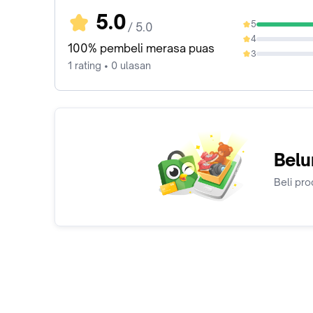
5.0
5
/ 5.0
100%
4
0%
100% pembeli merasa puas
3
0%
1 rating • 0 ulasan
Belu
Beli pro