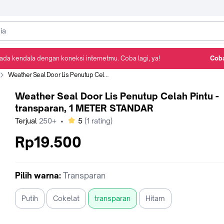
ada kendala dengan koneksi internetmu. Coba lagi, ya!
Coba
Detail Produk
Ulasan
Rekomendasi
Weather Seal Door Lis Penutup Celah Pintu - transparan, 1 METER STANDAR
Weather Seal Door Lis Penutup Celah Pintu -
transparan, 1 METER STANDAR
bintang
Terjual
250+
•
5
(
1
rating)
Rp19.500
Pilih
warna
:
Transparan
Putih
Cokelat
transparan
Hitam