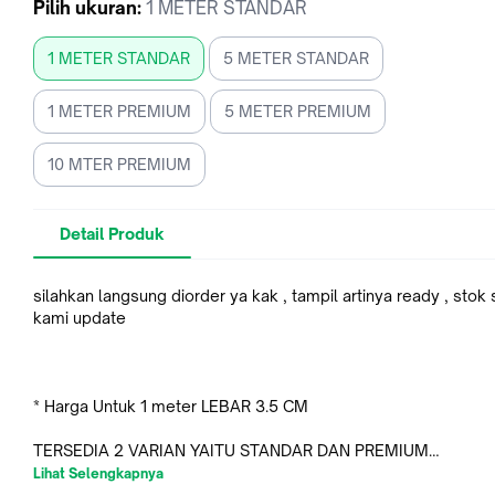
Pilih
ukuran
:
1 METER STANDAR
1 METER STANDAR
5 METER STANDAR
1 METER PREMIUM
5 METER PREMIUM
10 MTER PREMIUM
Detail Produk
silahkan langsung diorder ya kak , tampil artinya ready , stok 
kami update
* Harga Untuk 1 meter LEBAR 3.5 CM
TERSEDIA 2 VARIAN YAITU STANDAR DAN PREMIUM
Lihat Selengkapnya
STANDAR : TEBAL 0.7 MM DAN PREMIUM TEBAL 1.5 - 2 MM