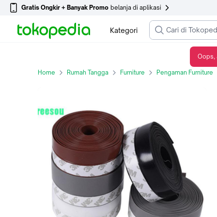
Gratis Ongkir + Banyak Promo
belanja di aplikasi
Kategori
Oops, 
Weather Seal Door Lis Penutup Celah Pintu - transparan, 1 METER STANDAR
Home
Rumah Tangga
Furniture
Pengaman Furniture