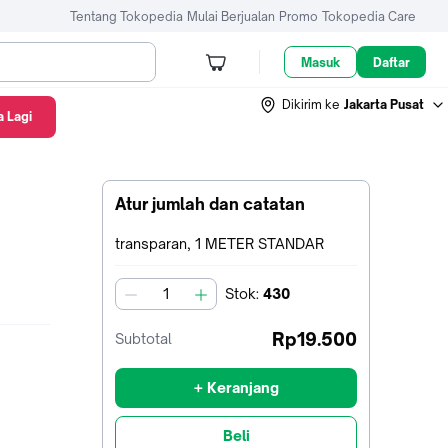
Tentang Tokopedia
Mulai Berjualan
Promo
Tokopedia Care
Masuk
Daftar
Dikirim ke
Jakarta Pusat
 Lagi
Atur jumlah dan catatan
Terpilih:
transparan, 1 METER STANDAR
Stok
:
430
jumlah
Rp19.500
Subtotal
+ Keranjang
Beli