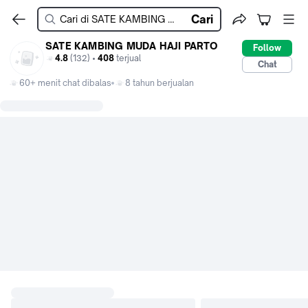
Cari
SATE KAMBING MUDA HAJI PARTO
Follow
4.8
(132) •
408
terjual
Chat
60+ menit chat dibalas
8 tahun berjualan