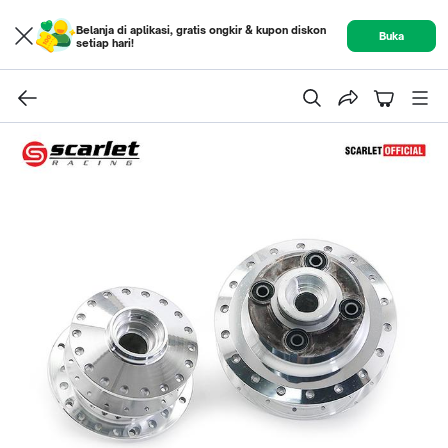
Belanja di aplikasi, gratis ongkir & kupon diskon
Buka
setiap hari!