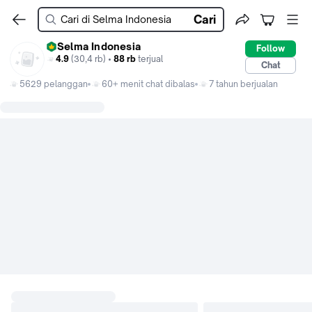
Cari
Selma Indonesia
Follow
4.9
(30,4 rb) •
88 rb
terjual
Chat
5629 pelanggan
60+ menit chat dibalas
7 tahun berjualan