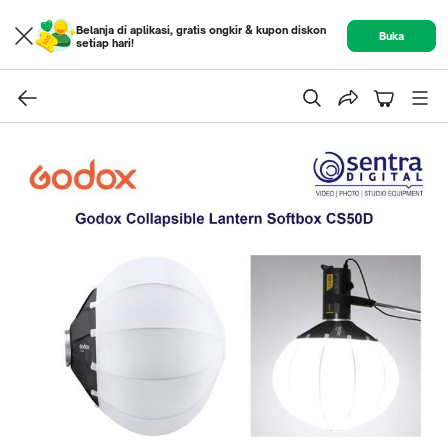
Belanja di aplikasi, gratis ongkir & kupon diskon
Buka
setiap hari!