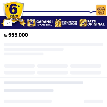
1/7
555.000
Rp