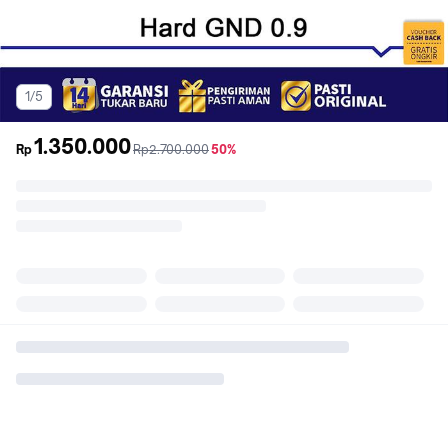
1/5
1.350.000
sebelum
diskon
Rp
Rp2.700.000
50%
promo