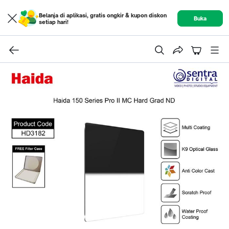
Belanja di aplikasi, gratis ongkir & kupon diskon
Buka
setiap hari!