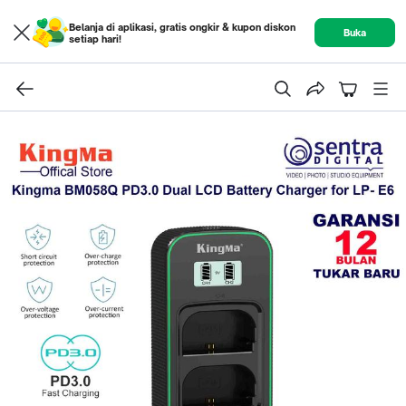
Belanja di aplikasi, gratis ongkir & kupon diskon
Buka
setiap hari!