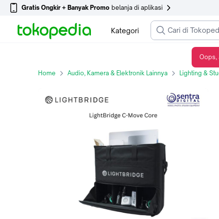
Gratis Ongkir + Banyak Promo
belanja di aplikasi
Kategori
Oops, 
LightBridge C-Move Core Professional LED Lighting for Photo Video Camera Bi-Colour High Brightness Portable
Home
Audio, Kamera & Elektronik Lainnya
Lighting & St