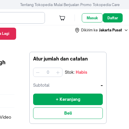
Tentang Tokopedia
Mulai Berjualan
Promo
Tokopedia Care
Masuk
Daftar
Dikirim ke
Jakarta Pusat
 Lagi
Atur jumlah dan catatan
gh
Stok
:
Habis
jumlah
-
Subtotal
+ Keranjang
Beli
 Video