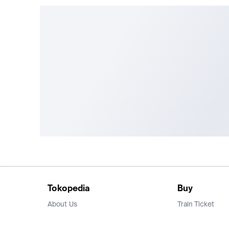
Tokopedia
Buy
About Us
Train Ticket
Career
Flight Ticket