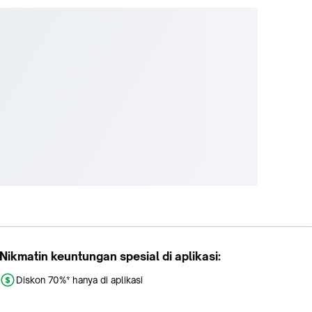
esia
jika
berikut
oses
sampai
Nikmatin keuntungan spesial di aplikasi:
Diskon 70%* hanya di aplikasi
Promo khusus aplikasi