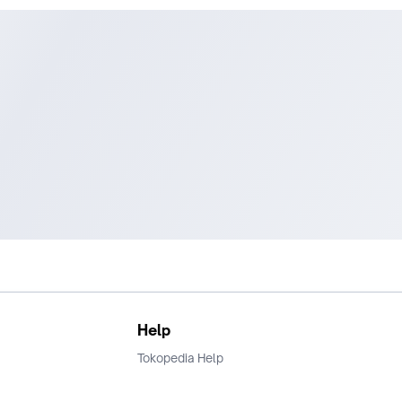
Harga Inc PPN 11% (bisa menerbitkan faktur pajak)
Barang Asli, Baru dan Bergaransi Resmi
Packing Aman dan Rapi
Pengiriman Tepat Waktu
Pelayanan Ramah dengan Product Knowledge yang Baik
Proses Klaim Garansi Mudah & dibantu Hingga Selesai
Banyak Bonus dan Voucher Cashback yang didapatkan
Memiliki Cabang Toko Resmi Offline di berbagai kota di Indon
Kami selalu memberikan barang terbaik untuk pembeli, tetapi 
ada masalah dengan barang sehingga perlu dikomplain maka 
persyaratannya:
Video unboxing dari kondisi paket sebelum dibuka hingga pr
membuka paket sampai ditemukan kekurangan atas barang.
Video harus ORIGINAL tidak diedit atau disambung dari awal 
akhir.
Help
Batas waktu komplain max. 1x24 jam sejak brg tiba di alamat
Tokopedia Help
pembeli.
Terms and Condition