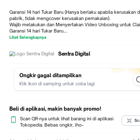
Garansi 14 hari Tukar Baru (Hanya berlaku apabila kerusakan d
pabrik, tidak mengcover kerusakan pemakaian).
Wajib melakukan dan Menyertakan Video Unboxing untuk Cla
Garansi 14 hari Tukar Baru.
Free Training Produk setiap pembelian produk di toko Sentra D
Lihat Selengkapnya
terdekat.
Stok selalu tersedia, tetapi mohon konfirmasi terlebih dahulu
Sentra Digital
kami ada penjualan di toko-toko offline kami.
Key Features
Ongkir gagal ditampilkan
Klik ikon di samping untuk coba lagi
Quality from the Core. Optimized for speed & weight
Only 3% light loss, 100% color rendering
All the most used reflectors in one kit
Big compartments for grip
Beli di aplikasi, makin banyak promo!
Additional spare Safety and Rigging Wedges
Extra Cleaning Cloths, Sponges and Pump Spray Bottles
Scan QR-nya untuk lihat barang ini di aplikasi
Sc
Enough space to grow: 7×7 (5pcs), 15×15 (2pcs), 25×25 (2pcs
Tokopedia. Bebas ongkir, lho~
50×50 (2pcs) Precision Reflectors.