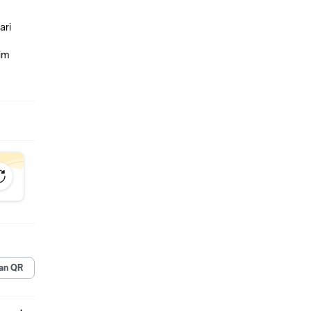
ari
im
igital
 karena
an QR
) &