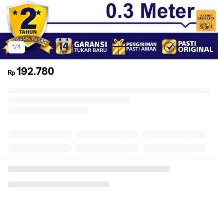
1/4
192.780
Rp