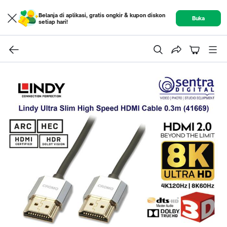
Belanja di aplikasi, gratis ongkir & kupon diskon
Buka
setiap hari!