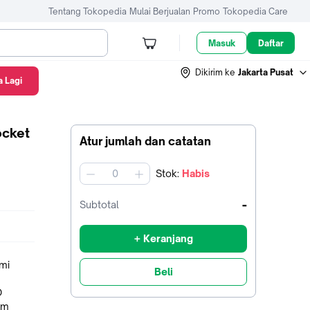
Tentang Tokopedia
Mulai Berjualan
Promo
Tokopedia Care
Masuk
Daftar
Dikirim ke
Jakarta Pusat
 Lagi
ocket
Atur jumlah dan catatan
Stok
:
Habis
jumlah
-
Subtotal
+ Keranjang
Beli
mm