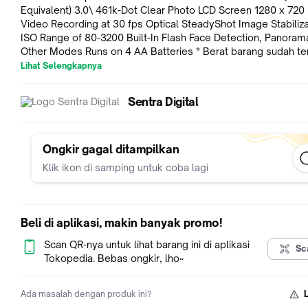
Equivalent) 3.0\ 461k-Dot Clear Photo LCD Screen 1280 x 720
Video Recording at 30 fps Optical SteadyShot Image Stabiliza
ISO Range of 80-3200 Built-In Flash Face Detection, Panoram
Other Modes Runs on 4 AA Batteries * Berat barang sudah termasuk
packing kayu dan asuransi. * Untuk setiap pembelian Kamera 
Lihat Selengkapnya
via JNE,barang WAJIB di Asuransi, sehingga kardus akan kami
untuk pengecekan di JNE. * Kartu garansi untuk dikirim ke So
Sentra Digital
kami kirimkan ke pihak Sony. * Kartu garansi untuk pelanggan
kami sertakan di dalam kardus. Review:
https://www.tokopedia.com/sentradigital/promo-sony-cyber
dsc-h300-dsc-h300-digital-camera
Ongkir gagal ditampilkan
https://www.tokopedia.com/sentradigital/sony-cybershoot-d
Klik ikon di samping untuk coba lagi
h300-dsc-h300-pocket-digital-camera
Beli di aplikasi, makin banyak promo!
Scan QR-nya untuk lihat barang ini di aplikasi
Sc
Tokopedia. Bebas ongkir, lho~
Ada masalah dengan produk ini?