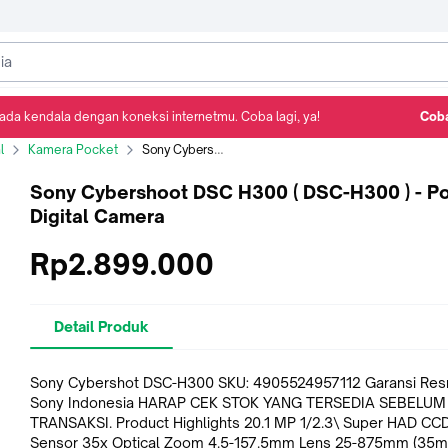
ada kendala dengan koneksi internetmu. Coba lagi, ya!
Coba
Detail Produk
Ulasan
Rekomendasi
l
Kamera Pocket
Sony Cybershoot DSC H300 ( DSC-H300 ) - Pocket Digital Camera
Sony Cybershoot DSC H300 ( DSC-H300 ) - P
Digital Camera
Rp2.899.000
Detail Produk
Sony Cybershot DSC-H300 SKU: 4905524957112 Garansi Resmi
Sony Indonesia HARAP CEK STOK YANG TERSEDIA SEBELUM
TRANSAKSI. Product Highlights 20.1 MP 1/2.3\ Super HAD CCD
Sensor 35x Optical Zoom 4.5-157.5mm Lens 25-875mm (35