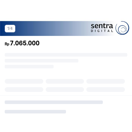
1/4
7.065.000
Rp