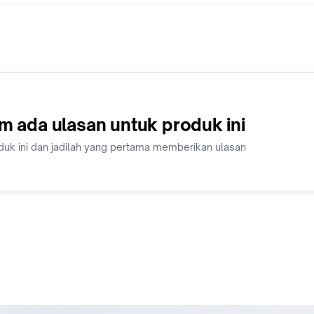
Harga Inc PPN 11% (bisa menerbitkan faktur pajak)
Barang Asli, Baru dan Bergaransi Resmi
Packing Aman dan Rapi
Pengiriman Tepat Waktu
Pelayanan Ramah dengan Product Knowledge yang Baik
Proses Klaim Garansi Mudah & dibantu Hingga Selesai
Banyak Bonus dan Voucher Cashback yang didapatkan
Memiliki Cabang Toko Resmi Offline di berbagai kota di Indon
m ada ulasan untuk produk ini
Kami selalu memberikan barang terbaik untuk pembeli, tetapi 
duk ini dan jadilah yang pertama memberikan ulasan
ada masalah dengan barang sehingga perlu dikomplain maka 
persyaratannya:
Video unboxing dari kondisi paket sebelum dibuka hingga pr
membuka paket sampai ditemukan kekurangan atas barang.
Video harus ORIGINAL tidak diedit atau disambung dari awal 
akhir.
Batas waktu komplain max. 1x24 jam sejak brg tiba di alamat
pembeli.