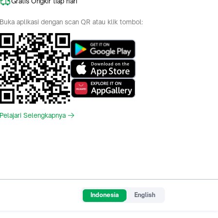
Gratis Ongkir tiap hari
Buka aplikasi dengan scan QR atau klik tombol:
Pelajari Selengkapnya
Indonesia
English