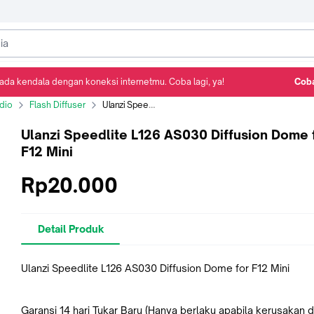
ada kendala dengan koneksi internetmu. Coba lagi, ya!
Coba
Detail Produk
Ulasan
Rekomendasi
udio
Flash Diffuser
Ulanzi Speedlite L126 AS030 Diffusion Dome for F12 Mini
Ulanzi Speedlite L126 AS030 Diffusion Dome 
F12 Mini
Rp20.000
Detail Produk
Ulanzi Speedlite L126 AS030 Diffusion Dome for F12 Mini
Garansi 14 hari Tukar Baru (Hanya berlaku apabila kerusakan d