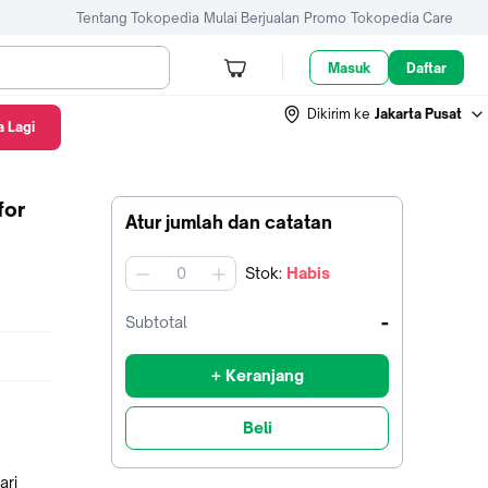
Tentang Tokopedia
Mulai Berjualan
Promo
Tokopedia Care
Masuk
Daftar
Dikirim ke
Jakarta Pusat
 Lagi
for
Atur jumlah dan catatan
Stok
:
Habis
jumlah
-
Subtotal
+ Keranjang
Beli
ari