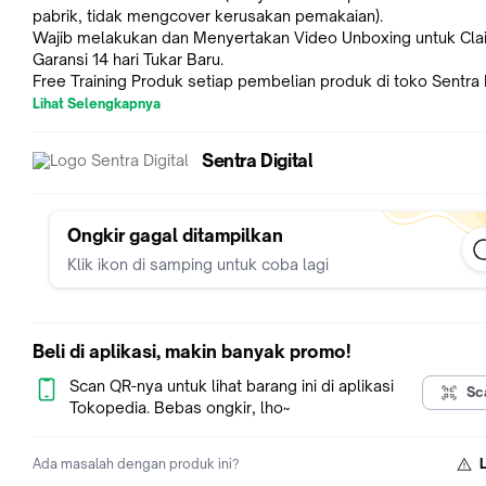
pabrik, tidak mengcover kerusakan pemakaian).
Wajib melakukan dan Menyertakan Video Unboxing untuk Cla
Garansi 14 hari Tukar Baru.
Free Training Produk setiap pembelian produk di toko Sentra D
terdekat.
Lihat Selengkapnya
Stok selalu tersedia, tetapi mohon konfirmasi terlebih dahulu
kami ada penjualan di toko-toko offline kami.
Sentra Digital
Key Features
Ongkir gagal ditampilkan
High Quality Material
Klik ikon di samping untuk coba lagi
Light Distribution Efficiency
Perfect Design
Cost-effectiveness
Beli di aplikasi, makin banyak promo!
In the Box
Scan QR-nya untuk lihat barang ini di aplikasi
Sc
1x Ulanzi Diffusion Dome for F12 Mini Speedlite AS030 - L126
Tokopedia. Bebas ongkir, lho~
Alasan Kenapa Harus Beli di Sentra Digital :
Ada masalah dengan produk ini?