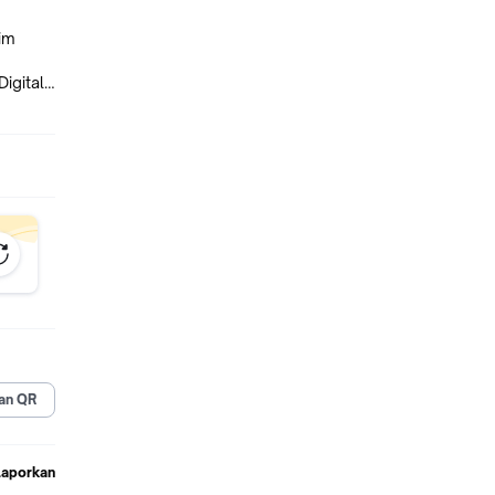
im
igital
 karena
an QR
Laporkan