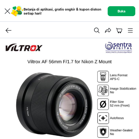
Belanja di aplikasi, gratis ongkir & kupon diskon
Buka
setiap hari!