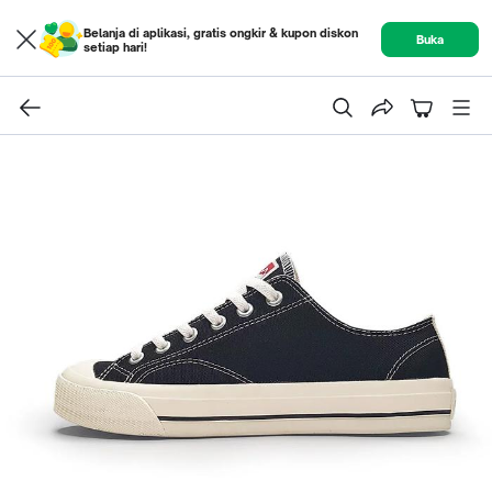
Belanja di aplikasi, gratis ongkir & kupon diskon
Buka
setiap hari!