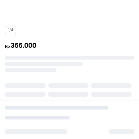
1/4
355.000
Rp