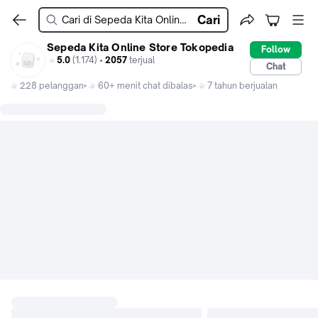
Cari
Sepeda Kita Online Store Tokopedia
Follow
5.0
(1.174) •
2057
terjual
Chat
228 pelanggan
60+ menit chat dibalas
7 tahun berjualan