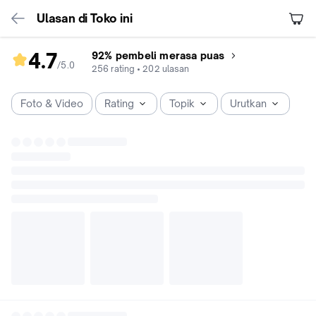
Ulasan di Toko ini
4.7
92% pembeli merasa puas
/5
.
0
rating
256
rating
•
202
ulasan
toko
4.7
Foto & Video
Rating
Topik
Urutkan
dari
5