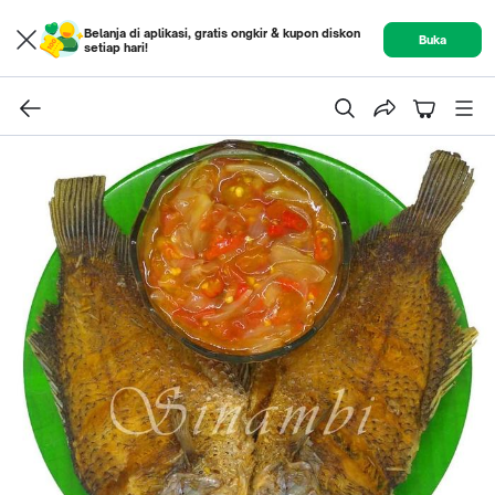
Belanja di aplikasi, gratis ongkir & kupon diskon
Buka
setiap hari!