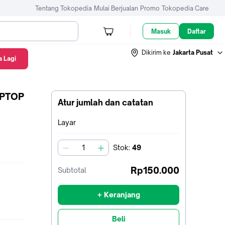
Tentang Tokopedia
Mulai Berjualan
Promo
Tokopedia Care
Masuk
Daftar
Dikirim ke
Jakarta Pusat
 Lagi
APTOP
Atur jumlah dan catatan
Terpilih:
Layar
Stok
:
49
jumlah
Rp150.000
Subtotal
+ Keranjang
Beli