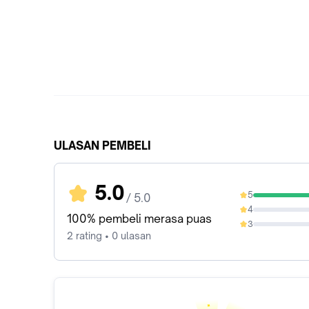
ULASAN PEMBELI
5.0
5
/ 5.0
100%
4
0%
100% pembeli merasa puas
3
0%
2 rating • 0 ulasan