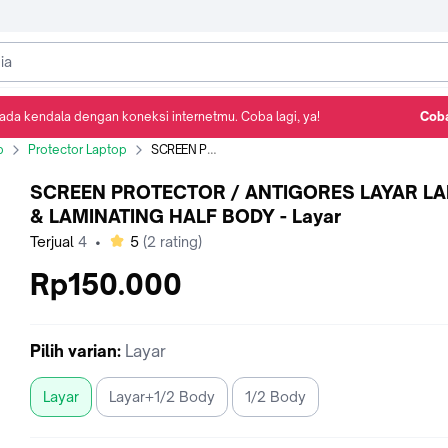
ada kendala dengan koneksi internetmu. Coba lagi, ya!
Coba
p
Protector Laptop
SCREEN PROTECTOR / ANTIGORES LAYAR LAPTOP & LAMINATING HALF BODY - Layar
SCREEN PROTECTOR / ANTIGORES LAYAR L
& LAMINATING HALF BODY - Layar
bintang
Terjual
4
•
5
(
2
rating)
Rp150.000
Pilih
varian
:
Layar
Layar
Layar+1/2 Body
1/2 Body