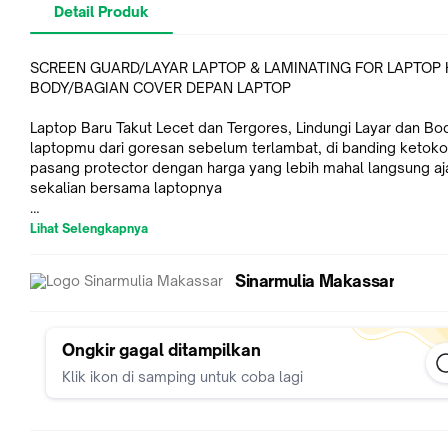
Detail Produk
SCREEN GUARD/LAYAR LAPTOP & LAMINATING FOR LAPTOP 
BODY/BAGIAN COVER DEPAN LAPTOP
Laptop Baru Takut Lecet dan Tergores, Lindungi Layar dan Bo
laptopmu dari goresan sebelum terlambat, di banding ketoko 
pasang protector dengan harga yang lebih mahal langsung aj
sekalian bersama laptopnya
SCREEN GUARD DAN PROTECTOR HALF BODY LAPTOP ini khu
Lihat Selengkapnya
untuk laptop sehingga layar tetap jernih dan body tetap mulus
Sinarmulia Makassar
Detail :
- Anti Gores Bisa untuk layar 13 Inch -17 Inch,
- Body Protector bisa untuk all ukuran laptop
- Paket ini hanya berlaku untuk pembelian laptop baru di Sina
Ongkir gagal ditampilkan
Klik ikon di samping untuk coba lagi
Cara Order :
- Silahkan order dulu laptop yang ingin di beli
- Lalu masukan keranjang belanja, dan pilih lanjutkan belanja
- Selanjutnya masuk link ini lagi dan klik BELI agar menjadi 1 t