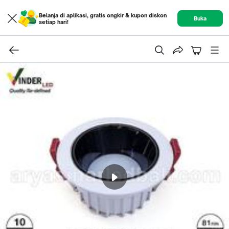
Belanja di aplikasi, gratis ongkir & kupon diskon
Buka
setiap hari!