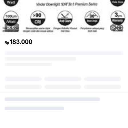
00:00
183.000
Rp