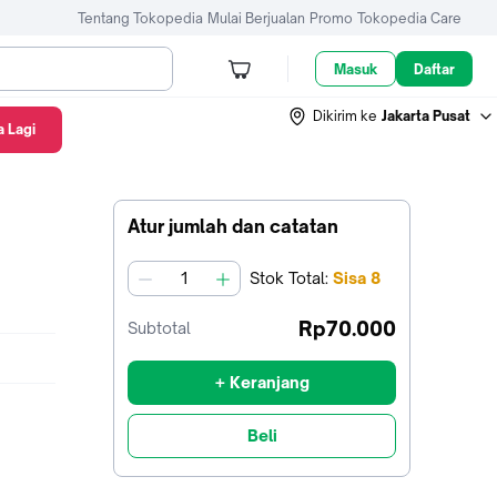
Tentang Tokopedia
Mulai Berjualan
Promo
Tokopedia Care
Masuk
Daftar
Dikirim ke
Jakarta Pusat
 Lagi
Atur jumlah dan catatan
Stok
Total
:
Sisa
8
jumlah
Rp70.000
Subtotal
+ Keranjang
Beli