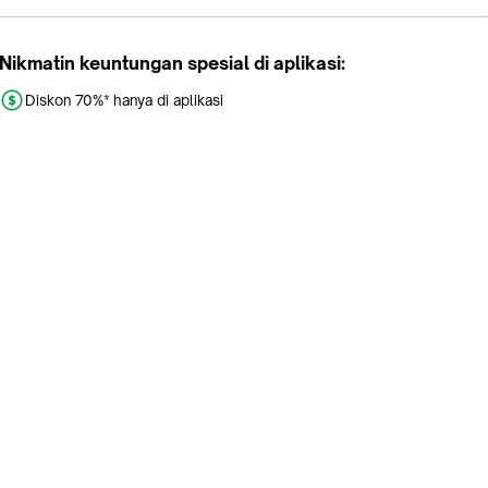
Nikmatin keuntungan spesial di aplikasi:
Diskon 70%* hanya di aplikasi
Promo khusus aplikasi
Gratis Ongkir tiap hari
Buka aplikasi dengan scan QR atau klik tombol:
Pelajari Selengkapnya