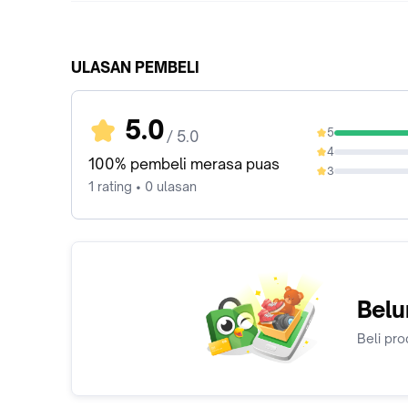
ULASAN PEMBELI
5.0
5
/ 5.0
100%
4
0%
100% pembeli merasa puas
3
0%
1 rating • 0 ulasan
Belu
Beli pro