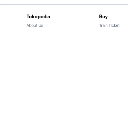
Tokopedia
Buy
About Us
Train Ticket
Career
Flight Ticket
Blog
Ticket Events
Tokopedia Salam
Hotlist
Hotel
Category
Bridestory
Sell
Parentstory
Seller Center
Tokopedia Dictionary
Mitra Toppers
Mall
Register Mall
Tokopedia Apps
Billing & Top up
Deals Tokopedia