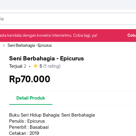
ada kendala dengan koneksi internetmu. Coba lagi, ya!
Coba
Detail Produk
Ulasan
Rekomendasi
m
Seni Berbahagia - Epicurus
Seni Berbahagia - Epicurus
bintang
Terjual
2
•
5
(
1
rating)
Rp70.000
Detail Produk
Buku Seri Hidup Bahagia: Seni Berbahagia
Penulis : Epicurus
Penerbit : Basabasi
Cetakan : 2019