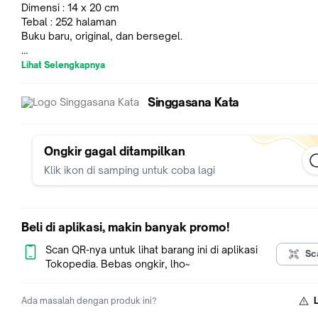
Dimensi : 14 x 20 cm
Tebal : 252 halaman
Buku baru, original, dan bersegel.
Harga : Rp. 70.000
Lihat Selengkapnya
Sinopsis:
Singgasana Kata
Di Athena, pada Abad Ketiga Sebelum Masehi, kesadaran da
berkehidupan mencapai titik tertinggi. Benak para pendudukn
dipenuhi pertanyaan-pertanyaan: Bagaimana cara kerja alam
semesta? Apa yang nyata? Bagaimana bisa manusia ada di t
Ongkir gagal ditampilkan
kosmos? Kehidupan yang baik itu apa? Apa itu kehidupan yan
Klik ikon di samping untuk coba lagi
berbahagia? Apakah kedua hal itu – “baik” dan “bahagia” – sa
berselaras atau bertentangan? Apa peran para dewa dalam 
ini?
.
Beli di aplikasi, makin banyak promo!
Di meja Taman Epikuros, kaum wanita dan pria mendengarka
Scan QR-nya untuk lihat barang ini di aplikasi
Sc
Master dengan saksama. Mereka semua sepakat bahwa Epik
Tokopedia. Bebas ongkir, lho~
adalah guru terbaik yang pernah ada. Dia telah memikirkan
filsafatnya masak-masak, fokus pada diskusinya dengan ses
Ada masalah dengan produk ini?
Dia menyambut pertanyaan para muridnya, sabar dengan