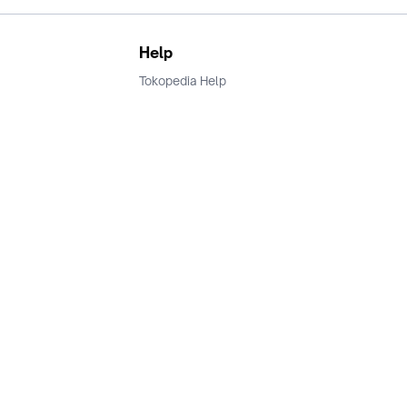
Help
Tokopedia Help
Terms and Condition
Privacy
Keamanan & Privasi
Ikuti Kami