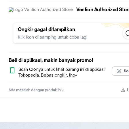
Vention Authorized Stor
SPECIFICATIONS:
🔹Brand : Vention
🔹Product : USB 2.0 Active Extension Cable
Ongkir gagal ditampilkan
🔹Conductor : Tinned Copper
Klik ikon di samping untuk coba lagi
🔹Interface : USB-A Male/USB-A Female, USB-C Female
🔹Electroplating Process : Nickel-Plated
🔹Data Transfer Rates : 480Mbps
🔹Rated Current : 2A
Beli di aplikasi, makin banyak promo!
🔹Shell : ABS
🔹Shielding : Aluminum Foil + Metal Braid
Scan QR-nya untuk lihat barang ini di aplikasi
Sc
🔹Jacket : PVC
Tokopedia. Bebas ongkir, lho~
🔹Length : 5 – 30m
🔹OD : 5.4mm
Ada masalah dengan produk ini?
🔹Warranty : Official 1 Year PT. Sinshe Tekno Indonesia
-----------