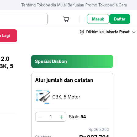
Tentang Tokopedia
Mulai Berjualan
Promo
Tokopedia Care
Masuk
Daftar
Dikirim ke
Jakarta Pusat
 Lagi
 2.0
Spesial Diskon
BK, 5
Atur jumlah dan catatan
Terpilih:
CBK, 5 Meter
Stok
:
54
jumlah
harga
Rp265.200
sebelum