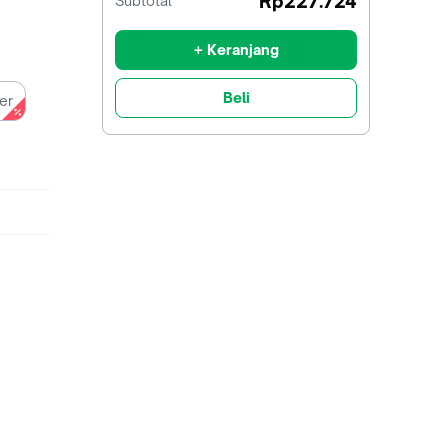
Rp227.724
Subtotal
diskon
+ Keranjang
Beli
er