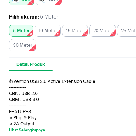
Pilih
ukuran
:
5 Meter
5 Meter
10 Meter
15 Meter
20 Meter
25 Met
30 Meter
Detail Produk
👍Vention USB 2.0 Active Extension Cable
-----------
CBK : USB 2.0
CBM : USB 3.0
-----------
FEATURES:
🔹Plug & Play
🔹2A Output
🔹Universal USB Compability)
Lihat Selengkapnya
🔹Transmission Speed Max. 480Mbps