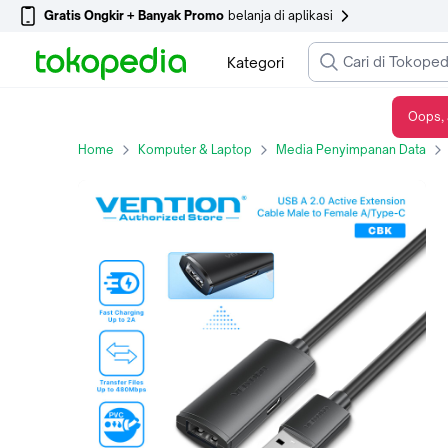
Gratis Ongkir + Banyak Promo
belanja di aplikasi
Kategori
Oops, 
Vention Kabel Perpanjangan Extension USB A 2.0 Male to Female with Type C Power Supply - CBK, 5 Meter
Home
Komputer & Laptop
Media Penyimpanan Data