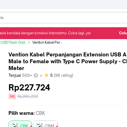
ada kendala dengan koneksi internetmu. Coba lagi, ya!
Coba
Detail Produk
Ulasan
Rekomendasi
USB Flash Disk
Vention Kabel Perpanjangan Extension USB A 2.0 Male to Female with Type C Power Supply - CBK, 5 Meter
Vention Kabel Perpanjangan Extension USB A
Male to Female with Type C Power Supply - C
Meter
bintang
Terjual
500+
•
5
(
96
rating)
Rp227.724
Harga
Rp265.200
diskon
14%
sebelum
diskon
Pilih
warna
:
CBK
CBK
CBM