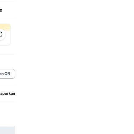
e
an QR
Laporkan