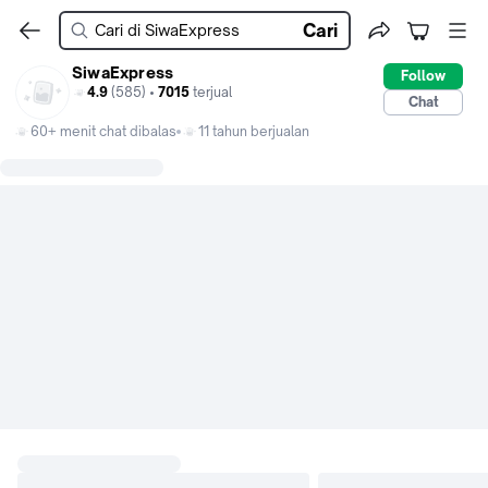
Cari
SiwaExpress
Follow
4.9
(585) •
7015
terjual
Chat
60+ menit chat dibalas
11 tahun berjualan