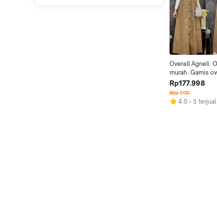
Overall Agneli. Ov
murah. Gamis ove
import
Rp177.998
Bisa COD
4.0
3 terjual