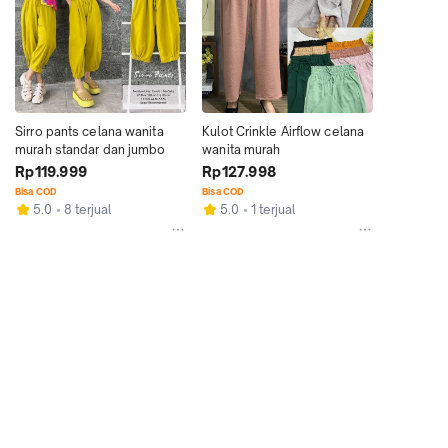
Sirro pants celana wanita 
Kulot Crinkle Airflow celana 
murah standar dan jumbo
wanita murah
Rp119.999
Rp127.998
Bisa COD
Bisa COD
5.0
8 terjual
5.0
1 terjual