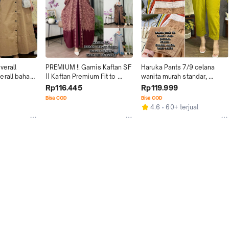
erall 
PREMIUM !! Gamis Kaftan SF 
Haruka Pants 7/9 celana 
rall bahan 
|| Kaftan Premium Fit to 
wanita murah standar, 
Super Jumbo || Gamis 
jumbo, super jumbo
Rp116.445
Rp119.999
Premium Kekinian
Bisa COD
Bisa COD
4.6
60+ terjual