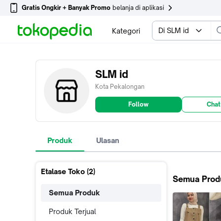
Gratis Ongkir + Banyak Promo
belanja di aplikasi
Di SLM id
Kategori
SLM id
Kota Pekalongan
Follow
Chat
Produk
Ulasan
Etalase Toko (
2
)
Semua Prod
Semua Produk
Produk Terjual