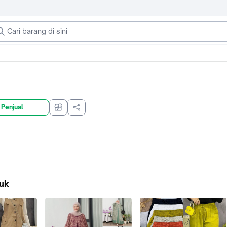
 Penjual
uk