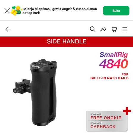
Belanja di aplikasi, gratis ongkir & kupon diskon
Buka
setiap hari!