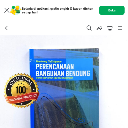
Belanja di aplikasi, gratis ongkir & kupon diskon
Buka
setiap hari!