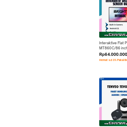
Interaktive Flat P
MT860C/86 inchi
camera murah b
Rp64.000.00
Hemat s.d 3% Pakai 