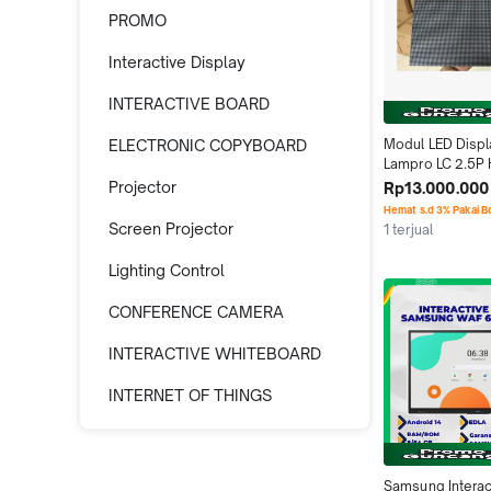
PROMO
Interactive Display
INTERACTIVE BOARD
ELECTRONIC COPYBOARD
Modul LED Displa
Lampro LC 2.5P 
Energi Garansi 1 
Projector
Rp13.000.000
Pabrikan Spesifi
Hemat s.d 3% Pakai 
Kinerja Stabil d
Screen Projector
1 terjual
Lighting Control
CONFERENCE CAMERA
INTERACTIVE WHITEBOARD
INTERNET OF THINGS
Samsung Interact