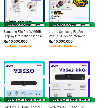
Samsung Flip Pro WM55B 
promo Samsung FlipPro 
Display Interaktif 55 Inch 4K 
WM85B Display Interaktif 85 
UHD Include Standing 
Inch 4K UHD  Garansi 3 
Rp40.000.000
Rp45.000.000
Bracket
Tahun Onsite free standing 
Hemat s.d 3% Pakai Bonus
Hemat s.d 3% Pakai Bonus
bracket
AVER VB350 Dual Lens PTZ 
AVER VB342PRO 4K PTZ 