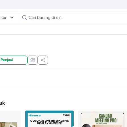
fice
 Penjual
uk