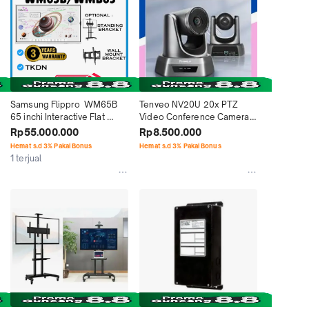
Samsung Flippro  WM65B 
Tenveo NV20U 20x PTZ 
65 inchi Interactive Flat 
Video Conference Camera 
Panel garansi 3 tahun
sudah TKDN
Rp55.000.000
Rp8.500.000
Hemat s.d 3% Pakai Bonus
Hemat s.d 3% Pakai Bonus
1 terjual