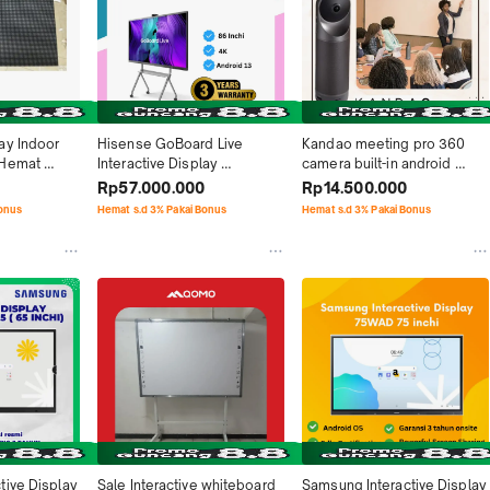
y Indoor 
Hisense GoBoard Live 
Kandao meeting pro 360 
Hemat 
Interactive Display 
camera built-in android 
Tahun 
86MR6DE 86 Inch
sistem
Rp57.000.000
Rp14.500.000
kasi LC P2.5 
Bonus
Hemat s.d 3% Pakai Bonus
Hemat s.d 3% Pakai Bonus
an Handal
ive Display 
Sale Interactive whiteboard 
Samsung Interactive Display 