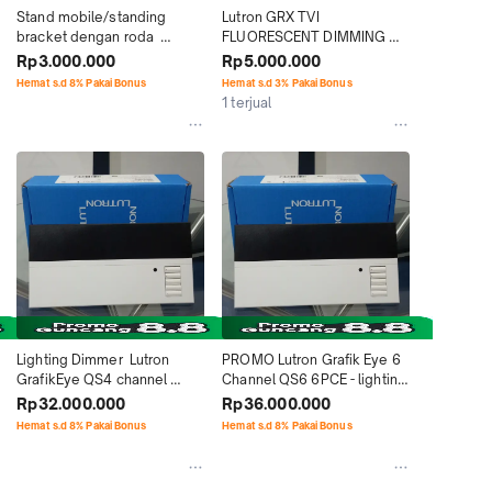
Stand mobile/standing 
Lutron GRX TVI 
bracket dengan roda  
FLUORESCENT DIMMING 
interactive display monitor - 
INTERFACE
Rp3.000.000
Rp5.000.000
55, 65 ,75 ,80 Inch
Hemat s.d 8% Pakai Bonus
Hemat s.d 3% Pakai Bonus
1 terjual
Lighting Dimmer  Lutron 
PROMO Lutron Grafik Eye 6 
GrafikEye QS4 channel 
Channel QS6 6PCE - lighting 
murah
dimmer murah
Rp32.000.000
Rp36.000.000
Hemat s.d 8% Pakai Bonus
Hemat s.d 8% Pakai Bonus