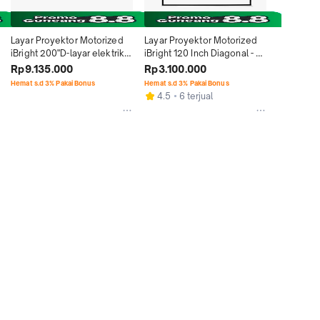
Layar Proyektor Motorized 
Layar Proyektor Motorized 
iBright 200"D-layar elektrik 
iBright 120 Inch Diagonal - 
size 305x406cm
Elektrik Screen
Rp9.135.000
Rp3.100.000
Hemat s.d 3% Pakai Bonus
Hemat s.d 3% Pakai Bonus
4.5
6 terjual