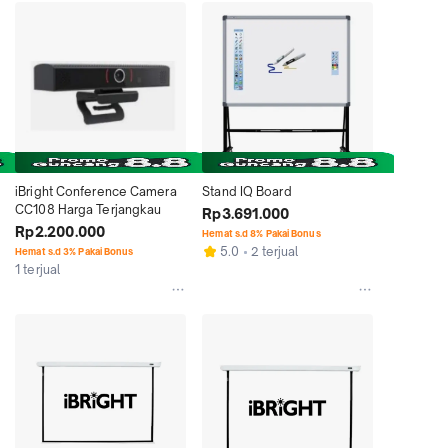
iBright Conference Camera 
Stand IQ Board
CC108 Harga Terjangkau
Rp3.691.000
Rp2.200.000
Hemat s.d 8% Pakai Bonus
5.0
2 terjual
Hemat s.d 3% Pakai Bonus
1 terjual