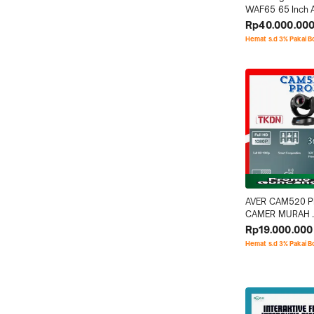
WAF65 65 Inch A
IPS 3840x2160 4
Rp40.000.00
Tahun Garansi
Hemat s.d 3% Pakai 
AVER CAM520 P
CAMER MURAH 
BERGARANSI
Rp19.000.000
Hemat s.d 3% Pakai 