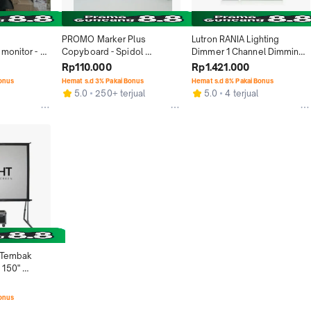
PROMO Marker Plus 
Lutron RANIA Lighting 
monitor - 
Copyboard - Spidol 
Dimmer 1 Channel Dimming 
itas
Panaboard
System 1 Gang - Digital
Rp110.000
Rp1.421.000
Bonus
Hemat s.d 3% Pakai Bonus
Hemat s.d 8% Pakai Bonus
5.0
250+ terjual
5.0
4 terjual
 Tembak 
150" 
old Screen
Bonus