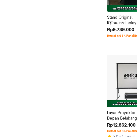
Stand Original 
IQTouch/display 
termurah berkual
Rp9.739.000
Hemat s.d 8% Pakai 
Layar Proyektor
Depan Belakang 
Diagonal - Fastf
Rp12.862.100
Hemat s.d 3% Pakai 
5.0
1 terjual