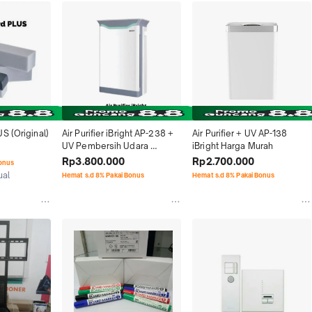
S (Original)
Air Purifier iBright AP-238 + 
Air Purifier + UV AP-138 
UV Pembersih Udara 
iBright Harga Murah
ruangan Murah
Rp3.800.000
Rp2.700.000
Bonus
ual
Hemat s.d 8% Pakai Bonus
Hemat s.d 8% Pakai Bonus