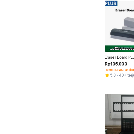
Eraser Board PLU
Rp105.000
Hemat s.d 3% Pakai 
5.0
40+ terj