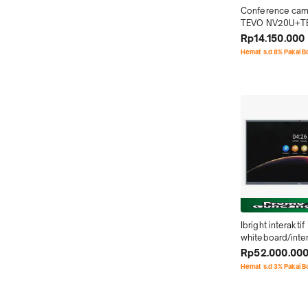
Conference cam
TEVO NV20U+TEV
sudah TKDN Mur
Rp14.150.000
bergaransi
Hemat s.d 8% Pakai 
Ibright interaktif 
whiteboard/intera
monitor MT-750 
Rp52.000.00
murah
Hemat s.d 3% Pakai 