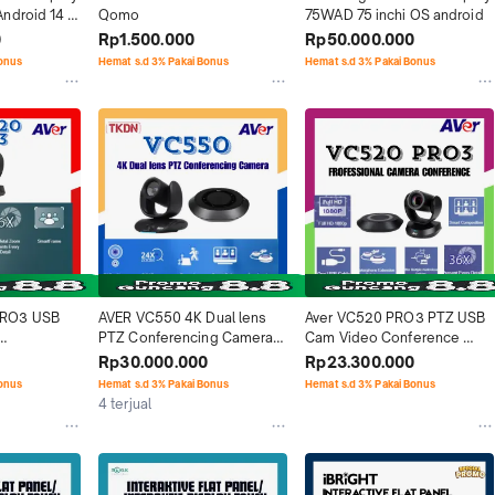
ndroid 14 
Qomo
75WAD 75 inchi OS android
00 Nit 3 
0
Rp1.500.000
Rp50.000.000
Bonus
Hemat s.d 3% Pakai Bonus
Hemat s.d 3% Pakai Bonus
RO3 USB 
AVER VC550 4K Dual lens 
Aver VC520 PRO3 PTZ USB 
PTZ Conferencing Camera 
Cam Video Conference 
MURAH BERGARANSI RESMI
camera murah
Rp30.000.000
Rp23.300.000
Bonus
Hemat s.d 3% Pakai Bonus
Hemat s.d 3% Pakai Bonus
4 terjual