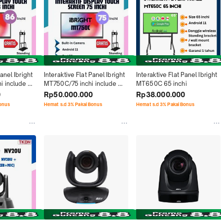
anel Ibright 
Interaktive Flat Panel Ibright 
Interaktive Flat Panel Ibright 
 include 
MT750C/75 inchi include 
MT650C 65 inchi
ergaransi
camera murah bergaransi
0
Rp50.000.000
Rp38.000.000
Bonus
Hemat s.d 3% Pakai Bonus
Hemat s.d 3% Pakai Bonus