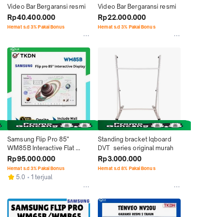
Video Bar Bergaransi resmi
Video Bar Bergaransi resmi
Rp40.400.000
Rp22.000.000
Hemat s.d 3% Pakai Bonus
Hemat s.d 3% Pakai Bonus
Samsung Flip Pro 85" 
Standing bracket Iqboard 
WM85B Interactive Flat 
DVT  series original murah
Panel / Display / Board
Rp95.000.000
Rp3.000.000
Hemat s.d 3% Pakai Bonus
Hemat s.d 8% Pakai Bonus
5.0
1 terjual