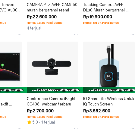
 Tenveo 
CAMERA PTZ AVER CAM550  
Tracking Camera AVER  
O A3000   
murah bergaransi resmi
DL30 Murah bergaransi 
ah 
resmi
Rp22.500.000
Rp19.900.000
Bonus
Hemat s.d 3% Pakai Bonus
Hemat s.d 3% Pakai Bonus
4 terjual
Conference Camera iBright 
IQ Share Lite Wireless Untuk 
ktif 
CC408 -webcam terbaru
IQ Touch Screen
75 INCH 
0
Rp2.700.000
Rp3.552.500
Bonus
Hemat s.d 3% Pakai Bonus
Hemat s.d 8% Pakai Bonus
5.0
1 terjual