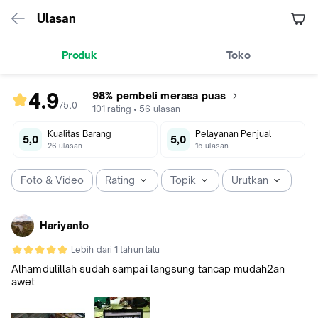
Ulasan
Produk
Toko
4.9
98% pembeli merasa puas
/5
.
0
rating
101
rating
•
56
ulasan
produk
Kualitas Barang
Pelayanan Penjual
4.9
5,0
5,0
26
ulasan
15
ulasan
dari
5
Foto & Video
Rating
Topik
Urutkan
Hariyanto
Lebih dari 1 tahun lalu
Alhamdulillah sudah sampai langsung tancap mudah2an
awet