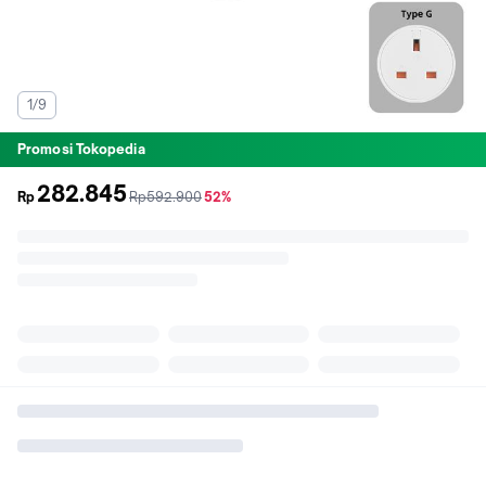
1/9
Promosi Tokopedia
282.845
sebelum
diskon
Rp
Rp592.900
52%
promo