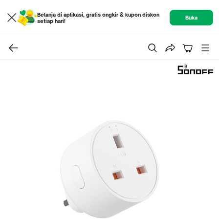
Belanja di aplikasi, gratis ongkir & kupon diskon
Buka
setiap hari!