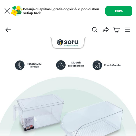
Belanja di aplikasi, gratis ongkir & kupon diskon
Buka
setiap hari!