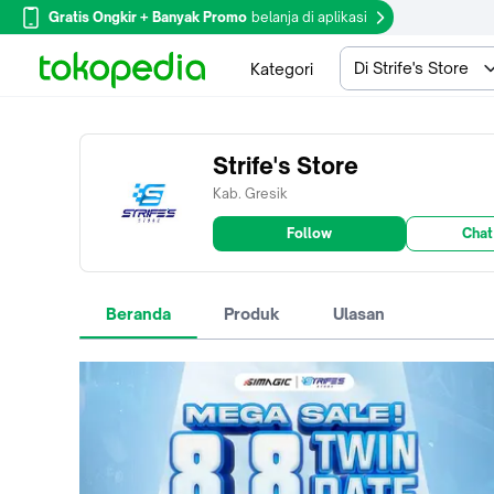
Gratis Ongkir + Banyak Promo
belanja di aplikasi
Di Strife's Store
Kategori
Strife's Store
Kab. Gresik
Follow
Chat
Beranda
Produk
Ulasan