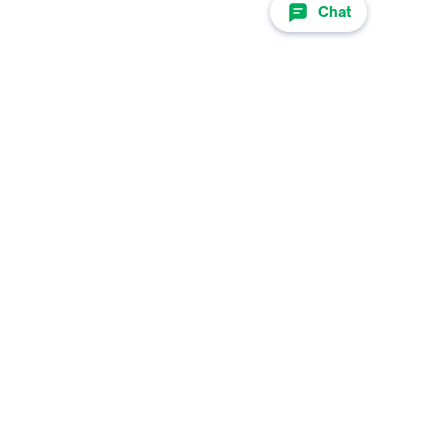
Chat
ri Kab. Gresik. Ingin belanja lebih hemat & terjangkau di Toko
 belanja online dengan nyaman di Tokopedia. Beli aneka produk
Store untuk update Produk, Kode Voucher hingga Promo Terbaru
Nikmatin keuntungan spesial di aplikasi:
Diskon 70%* hanya di aplikasi