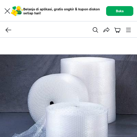
Belanja di aplikasi, gratis ongkir & kupon diskon
Buka
setiap hari!