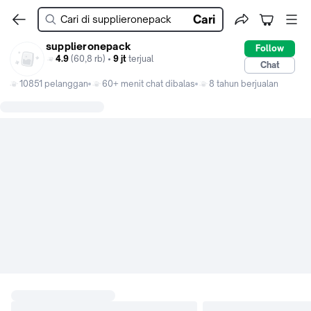
Cari
supplieronepack
Follow
4.9
(60,8 rb) •
9 jt
terjual
Chat
10851 pelanggan
60+ menit chat dibalas
8 tahun berjualan