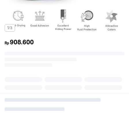
1/3
908.600
Rp