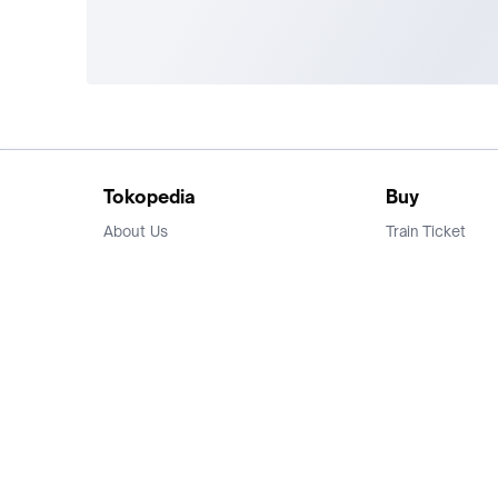
Tokopedia
Buy
About Us
Train Ticket
Career
Flight Ticket
Blog
Ticket Events
Tokopedia Salam
Hotlist
Hotel
Category
Bridestory
Sell
Parentstory
Seller Center
Tokopedia Dictionary
Mitra Toppers
Mall