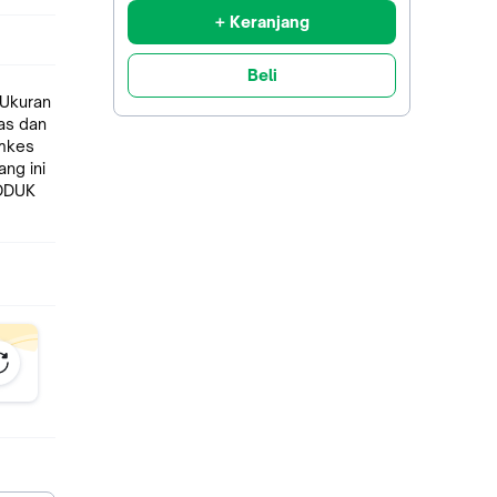
+ Keranjang
Beli
 Ukuran
las dan
omkes
ng ini
RODUK