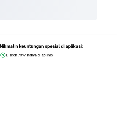
Nikmatin keuntungan spesial di aplikasi:
Diskon 70%* hanya di aplikasi
Promo khusus aplikasi
Gratis Ongkir tiap hari
Buka aplikasi dengan scan QR atau klik tombol: