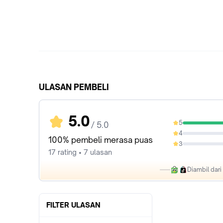
ULASAN PEMBELI
5.0
5
/ 5.0
100%
4
0%
100% pembeli merasa puas
3
0%
17 rating • 7 ulasan
Diambil dar
FILTER ULASAN