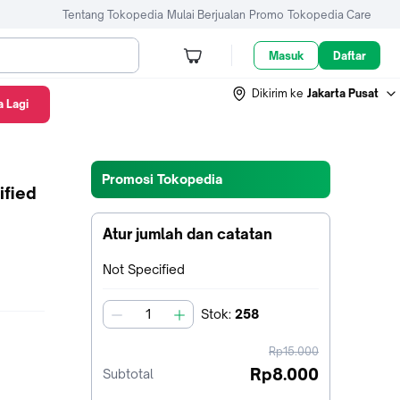
Tentang Tokopedia
Mulai Berjualan
Promo
Tokopedia Care
Masuk
Daftar
Dikirim ke
Jakarta Pusat
 Lagi
Promosi Tokopedia
ified
Atur jumlah dan catatan
Terpilih:
Not Specified
Stok
:
258
jumlah
harga
Rp15.000
sebelum
Rp8.000
Subtotal
diskon