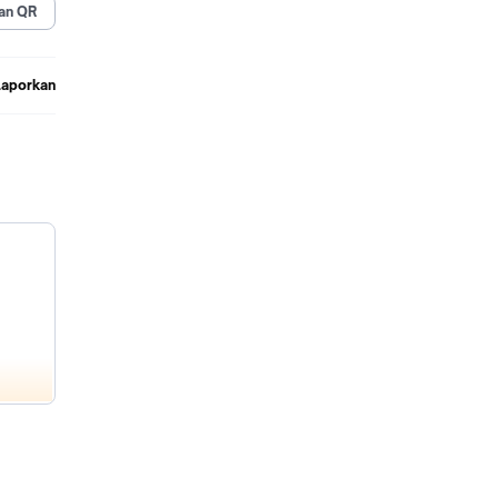
an QR
Laporkan