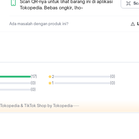
Scan QR-nya untuk lihat barang ini di aplikasi
Sc
Tokopedia. Bebas ongkir, lho~
Ada masalah dengan produk ini?
(
17
)
2
(
0
)
0%
(
0
)
1
(
0
)
0%
(
0
)
i Tokopedia & TikTok Shop by Tokopedia