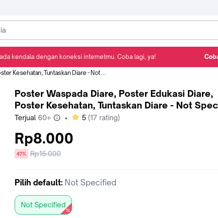
ada kendala dengan koneksi internetmu. Coba lagi, ya!
Coba
Detail Produk
Ulasan
Rekomendasi
Kesehatan, Tuntaskan Diare - Not Specified
Poster Waspada Diare, Poster Edukasi Diare,
Poster Kesehatan, Tuntaskan Diare - Not Spec
bintang
Terjual
60+
•
5
(
17
rating)
Rp8.000
Harga
Rp15.000
diskon
47%
sebelum
diskon
Pilih
default
:
Not Specified
Not Specified