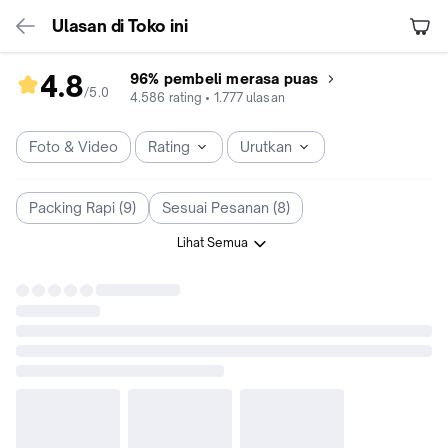
Ulasan di Toko ini
4.8
96% pembeli merasa puas
/5
.
0
rating
4.586
rating
•
1.777
ulasan
toko
4.8
Foto & Video
Rating
Urutkan
dari
5
Packing Rapi (9)
Sesuai Pesanan (8)
Lihat Semua