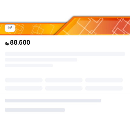
1/5
88.500
Rp