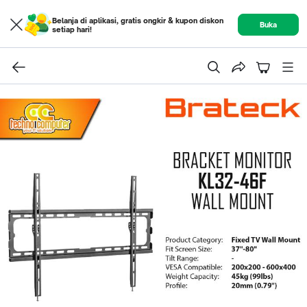
Belanja di aplikasi, gratis ongkir & kupon diskon
Buka
setiap hari!