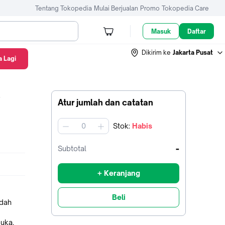
Tentang Tokopedia
Mulai Berjualan
Promo
Tokopedia Care
Masuk
Daftar
Dikirim ke
Jakarta Pusat
 Lagi
o
Atur jumlah dan catatan
Stok
:
Habis
jumlah
-
Subtotal
+ Keranjang
Beli
udah
uka.