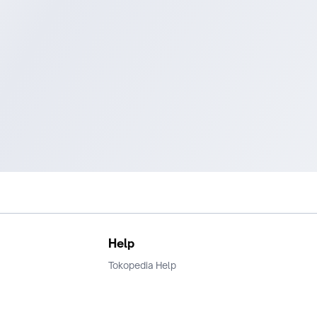
Dukungan Sistem : Windows ME / 2000 / XP / Vista / NT / 7 /
dan Linux
Ukuran : 109 * 40 * 13.4mm
Berat : 69g
Help
Tokopedia Help
Terms and Condition
Privacy