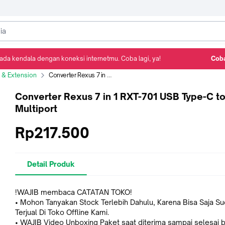
ada kendala dengan koneksi internetmu. Coba lagi, ya!
Coba
Detail Produk
Ulasan
Rekomendasi
 & Extension
Converter Rexus 7 in 1 RXT-701 USB Type-C to Multiport
Converter Rexus 7 in 1 RXT-701 USB Type-C t
Multiport
Rp217.500
Detail Produk
!WAJIB membaca CATATAN TOKO!
• Mohon Tanyakan Stock Terlebih Dahulu, Karena Bisa Saja S
Terjual Di Toko Offline Kami.
• WAJIB Video Unboxing Paket saat diterima sampai selesai b