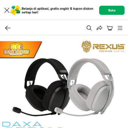
Belanja di aplikasi, gratis ongkir & kupon diskon
Buka
setiap hari!