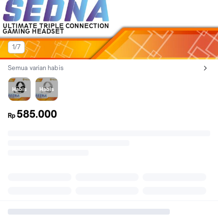
1/7
Semua varian habis
Lihat semua variant:
Hitam
Putih
Habis
Habis
585.000
Rp