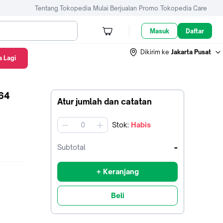
Tentang Tokopedia
Mulai Berjualan
Promo
Tokopedia Care
Masuk
Daftar
Dikirim ke
Jakarta Pusat
 Lagi
A M64 CLASSIC
64
Atur jumlah dan catatan
Stok
:
Habis
jumlah
-
Subtotal
+ Keranjang
Beli