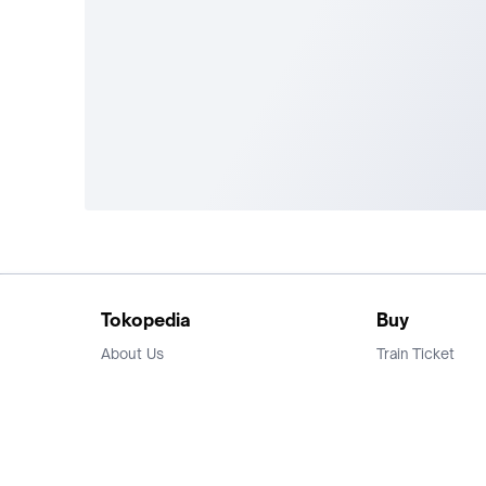
Tokopedia
Buy
About Us
Train Ticket
Career
Flight Ticket
Blog
Ticket Events
Tokopedia Salam
Hotlist
Hotel
Category