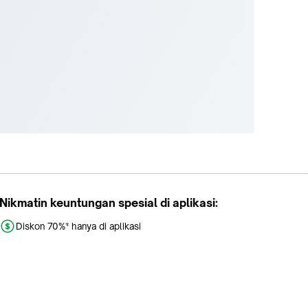
Nikmatin keuntungan spesial di aplikasi:
Diskon 70%* hanya di aplikasi
Promo khusus aplikasi
Gratis Ongkir tiap hari
Buka aplikasi dengan scan QR atau klik tombol: