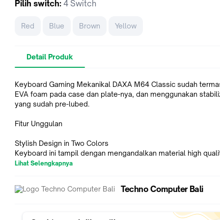
Pilih
switch
:
4 Switch
Red
Blue
Brown
Yellow
Detail Produk
Keyboard Gaming Mekanikal DAXA M64 Classic sudah terma
EVA foam pada case dan plate-nya, dan menggunakan stabili
yang sudah pre-lubed.
Fitur Unggulan
Stylish Design in Two Colors
Keyboard ini tampil dengan mengandalkan material high qual
(Polybutylene Terephthalate) Dye-sub keycap.
Lihat Selengkapnya
Music Synchronize Through LED with Software
Techno Computer Bali
Untuk mengatur mode LED, Anda dapat menekan tombol Fn +
untuk total 15 mode LED yang berbeda. Sedangkan untuk me
warna LED hingga 8 warna, Anda dapat menekan tombol Fn + 