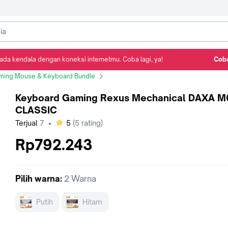
ada kendala dengan koneksi internetmu. Coba lagi, ya!
Coba
Detail Produk
Ulasan
Rekomendasi
ming Mouse & Keyboard Bundle
Keyboard Gaming Rexus Mechanical DAX
Keyboard Gaming Rexus Mechanical DAXA M
CLASSIC
bintang
Terjual
7
•
5
(
5
rating)
Rp792.243
Pilih
warna
:
2 Warna
Putih
Hitam