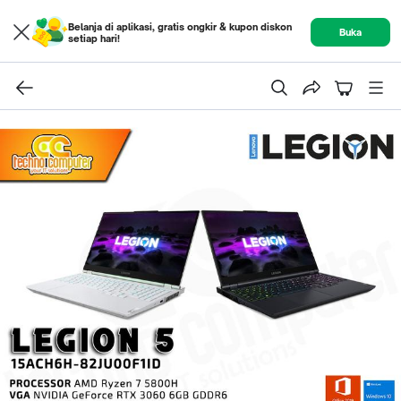
Belanja di aplikasi, gratis ongkir & kupon diskon
Buka
setiap hari!