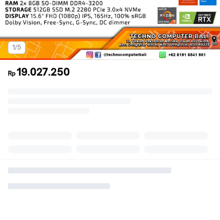
1/5
19.027.250
Rp