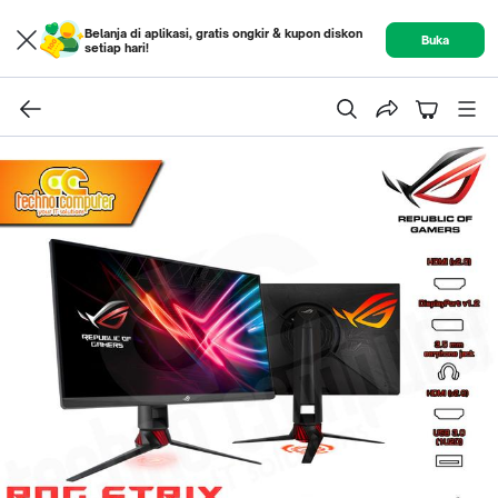
Belanja di aplikasi, gratis ongkir & kupon diskon
Buka
setiap hari!