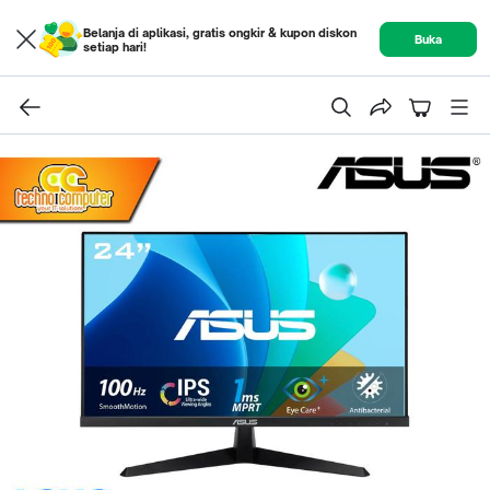
Belanja di aplikasi, gratis ongkir & kupon diskon
Buka
setiap hari!