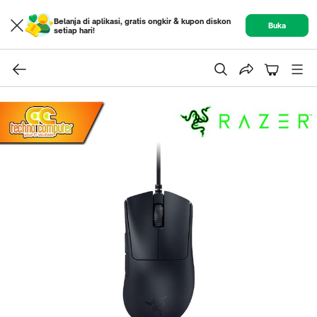
Belanja di aplikasi, gratis ongkir & kupon diskon
Buka
setiap hari!