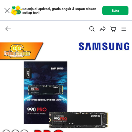
Belanja di aplikasi, gratis ongkir & kupon diskon
Buka
setiap hari!