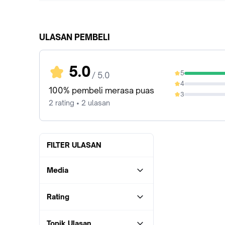
ULASAN PEMBELI
5.0
5
/ 5.0
100%
4
0%
100% pembeli merasa puas
3
0%
2 rating • 2 ulasan
FILTER ULASAN
Media
Rating
Topik Ulasan