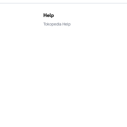
Help
Tokopedia Help
Terms and Condition
Privacy
Keamanan & Privasi
Ikuti Kami