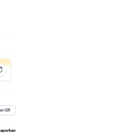
an QR
Laporkan