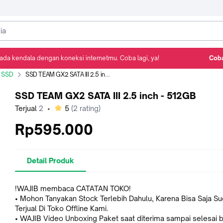
ada kendala dengan koneksi internetmu. Coba lagi, ya!
Coba
Detail Produk
Ulasan
Rekomendasi
SSD
SSD TEAM GX2 SATA III 2.5 inch - 512GB
SSD TEAM GX2 SATA III 2.5 inch - 512GB
bintang
Terjual
2
•
5
(
2
rating)
Rp595.000
Detail Produk
!WAJIB membaca CATATAN TOKO!
• Mohon Tanyakan Stock Terlebih Dahulu, Karena Bisa Saja S
Terjual Di Toko Offline Kami.
• WAJIB Video Unboxing Paket saat diterima sampai selesai b