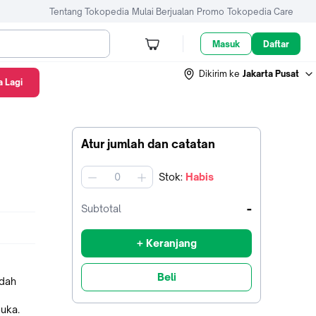
Tentang Tokopedia
Mulai Berjualan
Promo
Tokopedia Care
Masuk
Daftar
Dikirim ke
Jakarta Pusat
 Lagi
Atur jumlah dan catatan
Stok
:
Habis
jumlah
-
Subtotal
+ Keranjang
Beli
udah
uka.