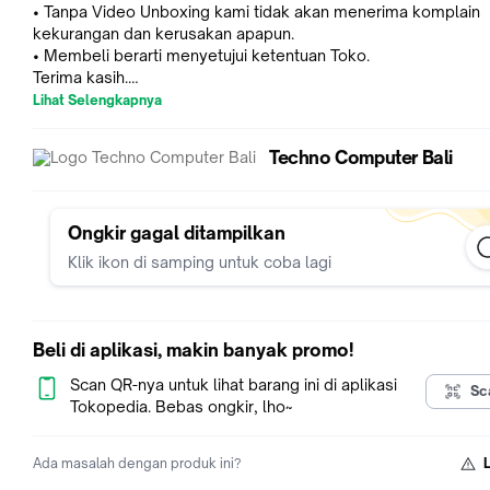
• Tanpa Video Unboxing kami tidak akan menerima komplain
kekurangan dan kerusakan apapun.
• Membeli berarti menyetujui ketentuan Toko.
Terima kasih.
Lihat Selengkapnya
S&K Komplain :
1. Box dan isi masih lengkap
Techno Computer Bali
2. Dapat menunjukan invoice pembelian
3. Chat komplain HARUS menyertakan video unboxing
--------------------
SSD TEAM 512GB GX2 3D NAND SATA III 6Gb/s
Ongkir gagal ditampilkan
T253X2512G0C101
Klik ikon di samping untuk coba lagi
--------------------
Spesifikasi :
Model : GX2
Beli di aplikasi, makin banyak promo!
Interface : SATA III 6Gb/s
Capacity : 512GB
Scan QR-nya untuk lihat barang ini di aplikasi
Sc
Voltage : DC +5V
Tokopedia. Bebas ongkir, lho~
Operation Temperature : 0C ~ 70C
Storage Temperature : -40C ~ 85C
Ada masalah dengan produk ini?
DRAM Cache : NO