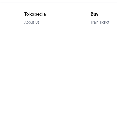
Tokopedia
Buy
About Us
Train Ticket
Career
Flight Ticket
Blog
Ticket Events
Tokopedia Salam
Hotlist
Hotel
Category
Bridestory
Sell
Parentstory
Seller Center
Tokopedia Dictionary
Mitra Toppers
Mall
Register Mall
Tokopedia Apps
Billing & Top up
Deals Tokopedia
Finance