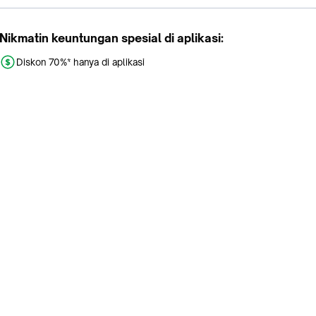
Nikmatin keuntungan spesial di aplikasi:
Diskon 70%* hanya di aplikasi
Promo khusus aplikasi
Gratis Ongkir tiap hari
Buka aplikasi dengan scan QR atau klik tombol:
Pelajari Selengkapnya